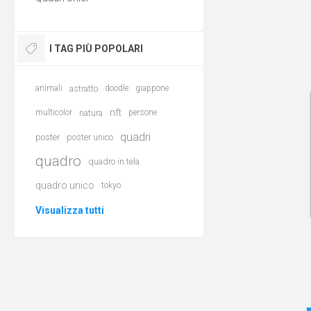
I TAG PIÙ POPOLARI
animali
astratto
doodle
giappone
nft
multicolor
natura
persone
quadri
poster
poster unico
quadro
quadro in tela
quadro unico
tokyo
Visualizza tutti