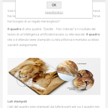
OK
Vuoi cambiare l'aspetto del tuo appartamento? Quando entri a casa
Approfondisci
hai la sensazione che è arrivata l'ora di cambiare qualcosa? O forse
hai bisogno di un regalo meraviglioso?
Il quadro
di alta qualità "Doodle - Fiori Colorati" è il risultato del
lavoro di un'intelligenza artificiale basata su rete neurale.
Il quadro
che si è ottenuto viene stampato su tela pittorica e montata su telaio
sandich autoportante.
Lati stampati
I lati del quadro sono stampati da tutte le parti per cui il quadro non