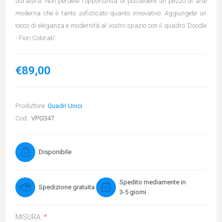
duratura. Non perdete l'opportunità di possedere un pezzo di arte
moderna che è tanto sofisticato quanto innovativo. Aggiungete un
tocco di eleganza e modernità al vostro spazio con il quadro 'Doodle
- Fiori Colorati'
€89,00
Produttore:
Quadri Unici
Cod.:
VPG347
Disponibile
Spedito mediamente in
Spedizione gratuita
3-5 giorni
MISURA:
*