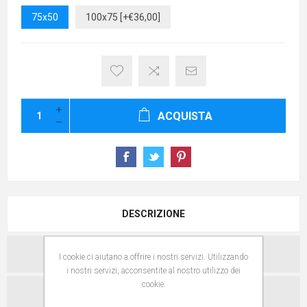
75x50
100x75 [+€36,00]
ACQUISTA
DESCRIZIONE
SPECIFICHE
I cookie ci aiutano a offrire i nostri servizi. Utilizzando
i nostri servizi, acconsentite al nostro utilizzo dei
cookie.
CONTATTACI PER QUESTO PRODOTTO