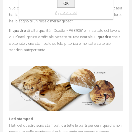
OK
Vuoi cambiare l'aspetto del tuo appartamento? Quando entri a casa
Approfondisci
hai la sensazione che è arrivata l'ora di cambiare qualcosa? O forse
hai bisogno di un regalo meraviglioso?
Il quadro
di alta qualità "Doodle - PG3906" è il risultato del lavoro
di un'intelligenza artificiale basata su rete neurale.
Il quadro
che si
è ottenuto viene stampato su tela pittorica e montata su telaio
sandich autoportante.
Lati stampati
I lati del quadro sono stampati da tutte le parti per cui il quadro non
necessita della cornice ed è subito pronto per essere appeso.