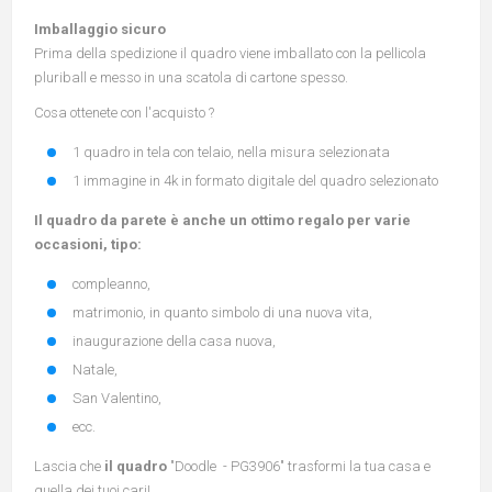
Imballaggio sicuro
Prima della spedizione il quadro viene imballato con la pellicola
pluriball e messo in una scatola di cartone spesso.
Cosa ottenete con l'acquisto ?
1 quadro in tela con telaio, nella misura selezionata
1 immagine in 4k in formato digitale del quadro selezionato
Il quadro da parete è anche un ottimo regalo per varie
occasioni, tipo:
compleanno,
matrimonio, in quanto simbolo di una nuova vita,
inaugurazione della casa nuova,
Natale,
San Valentino,
ecc.
Lascia che
il quadro
"Doodle - PG3906" trasformi la tua casa e
quella dei tuoi cari!