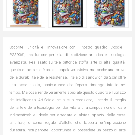
Scoprite l'unicità e l'innovazione con il nostro quadro 'Doodle -
PG3906', una fusione perfetta di tradizione artistica e tecnologia
avanzata. Realizzato su tela pittorica stoffa arte di alta qualità,
questo quadro non è solo un capolavoro visivo, ma anche una prova
della durabilità e della resistenza. Il telaio di sandwich da 2 cm offre
una base solida, assicurando che l'opera rimanga intatta nel
tempo. Ma cosa rende veramente speciale questo quadro è l'utilizzo
dell'Intelligenza Artificiale nella sua creazione, unendo il meglio
dell'arte e della tecnologia per dar vita a una composizione unica e
indimenticabile. Ideale per arredare qualsiasi spazio, dalla casa
all'ufficio, o come regalo d'effetto che lascerà un'impressione
duratura. Non perdete l'opportunità di possedere un pezzo di arte