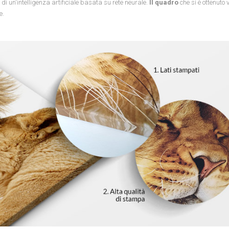
 di un'intelligenza artificiale basata su rete neurale.
Il quadro
che si è ottenuto 
e.