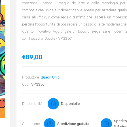
creazione, unendo il meglio dell'arte e della tecnologia p
composizione unica e indimenticabile. Ideale per arredare quals
casa all'ufficio, o come regalo d'effetto che lascerà un'impress
perdete l'opportunità di possedere un pezzo di arte moderna che è
quanto innovativo. Aggiungete un tocco di eleganza e modernit
con il quadro 'Doodle - VPG356'
€89,00
Produttore:
Quadri Unici
Cod.:
VPG356
Disponibilità:
Disponibile
Spedito
Spedizione
Spedizione gratuita
3-5 gior