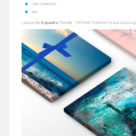
San Valentino,
ecc.
Lascia che
il quadro
"Doodle - VPG356" trasformi la tua casa e quel