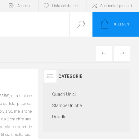
Accesso
Lista dei desideri
Confronta i prodotti
0
ELEMENTI
INDIETRO
AVANTI
CATEGORIE
Quadri Unici
PG356', una fusione
o su tela pittorica
Stampe Uniche
ro visivo, ma anche
Doodle
h da 2 cm offre una
po. Ma cosa rende
tificiale nella sua