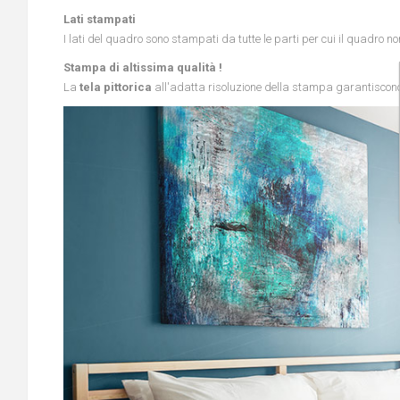
Lati stampati
I lati del quadro sono stampati da tutte le parti per cui il quadro n
Stampa di altissima qualità !
La
tela pittorica
all'adatta risoluzione della stampa garantiscono 