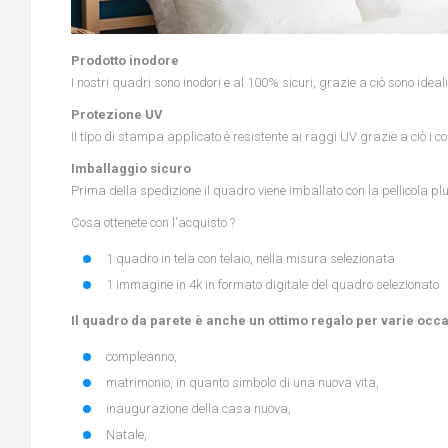
Prodotto inodore
I nostri quadri sono inodori e al 100% sicuri, grazie a ciò sono idea
Protezione UV
Il tipo di stampa applicato è resistente ai raggi UV grazie a ciò i 
Imballaggio sicuro
Prima della spedizione il quadro viene imballato con la pellicola pl
Cosa ottenete con l'acquisto ?
1 quadro in tela con telaio, nella misura selezionata
1 immagine in 4k in formato digitale del quadro selezionato
Il quadro da parete è anche un ottimo regalo per varie occas
compleanno,
matrimonio, in quanto simbolo di una nuova vita,
inaugurazione della casa nuova,
Natale,