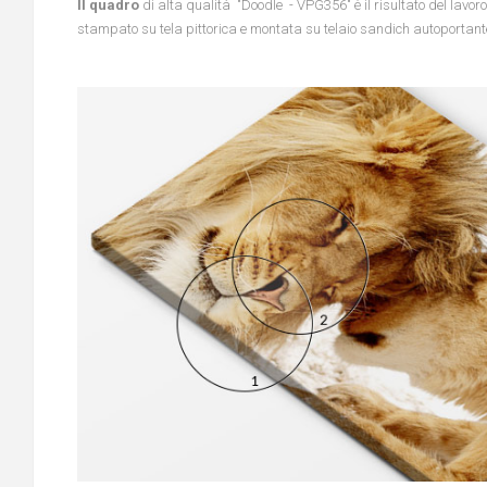
Il quadro
di alta qualità "Doodle - VPG356" è il risultato del lavoro
stampato su tela pittorica e montata su telaio sandich autoportant