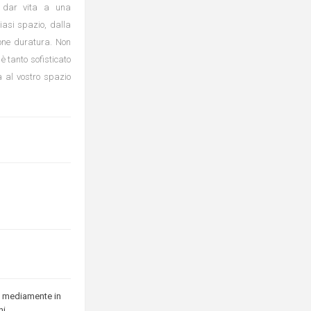
er dar vita a una
iasi spazio, dalla
ione duratura. Non
 tanto sofisticato
à al vostro spazio
 mediamente in
ni