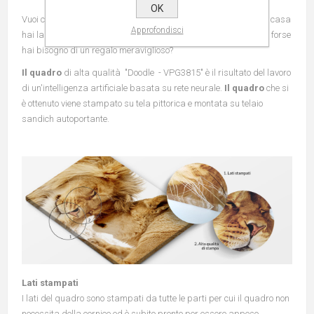
OK
Vuoi cambiare l'aspetto del tuo appartamento? Quando entri a casa
Approfondisci
hai la sensazione che è arrivata l'ora di cambiare qualcosa? O forse
hai bisogno di un regalo meraviglioso?
Il quadro
di alta qualità "Doodle - VPG3815" è il risultato del lavoro
di un'intelligenza artificiale basata su rete neurale.
Il quadro
che si
è ottenuto viene stampato su tela pittorica e montata su telaio
sandich autoportante.
Lati stampati
I lati del quadro sono stampati da tutte le parti per cui il quadro non
necessita della cornice ed è subito pronto per essere appeso.