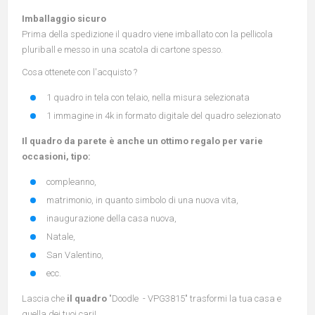
Imballaggio sicuro
Prima della spedizione il quadro viene imballato con la pellicola
pluriball e messo in una scatola di cartone spesso.
Cosa ottenete con l'acquisto ?
1 quadro in tela con telaio, nella misura selezionata
1 immagine in 4k in formato digitale del quadro selezionato
Il quadro da parete è anche un ottimo regalo per varie
occasioni, tipo:
compleanno,
matrimonio, in quanto simbolo di una nuova vita,
inaugurazione della casa nuova,
Natale,
San Valentino,
ecc.
Lascia che
il quadro
"Doodle - VPG3815" trasformi la tua casa e
quella dei tuoi cari!