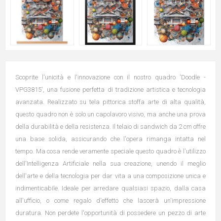
Scoprite l'unicità e l'innovazione con il nostro quadro 'Doodle -
VPG3815', una fusione perfetta di tradizione artistica e tecnologia
avanzata. Realizzato su tela pittorica stoffa arte di alta qualità,
questo quadro non è solo un capolavoro visivo, ma anche una prova
della durabilità e della resistenza. Il telaio di sandwich da 2 cm offre
una base solida, assicurando che l'opera rimanga intatta nel
tempo. Ma cosa rende veramente speciale questo quadro è l'utilizzo
dell'Intelligenza Artificiale nella sua creazione, unendo il meglio
dell'arte e della tecnologia per dar vita a una composizione unica e
indimenticabile. Ideale per arredare qualsiasi spazio, dalla casa
all'ufficio, o come regalo d'effetto che lascerà un'impressione
duratura. Non perdete l'opportunità di possedere un pezzo di arte