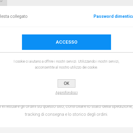
Resta collegato
Password dimentic
ACCESSO
I cookie ci aiutano a offrire i nostri servizi. Utilizzando i nostri servizi,
acconsentite al nostro utilizzo dei cookie.
LOGIN / REGISTRAZIONE
OK
Approfondisci
 effettuare gli ordini su questo sito, controllare lo stato della spedizione,
tracking di consegna e lo storico degli ordini.