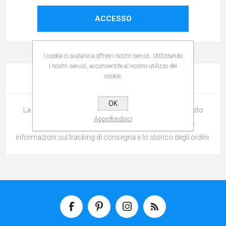
ACCESSO
I cookie ci aiutano a offrire i nostri servizi. Utilizzando
i nostri servizi, acconsentite al nostro utilizzo dei
cookie.
LOGIN / REGISTRAZIONE
OK
La registrazione permette di effettuare gli ordini su questo
Approfondisci
sito, controllare lo stato della spedizione, ricevere le
informazioni sul tracking di consegna e lo storico degli ordini.