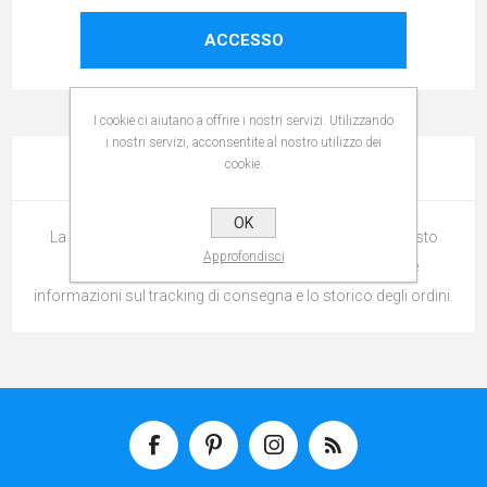
ACCESSO
I cookie ci aiutano a offrire i nostri servizi. Utilizzando
i nostri servizi, acconsentite al nostro utilizzo dei
cookie.
LOGIN / REGISTRAZIONE
OK
La registrazione permette di effettuare gli ordini su questo
Approfondisci
sito, controllare lo stato della spedizione, ricevere le
informazioni sul tracking di consegna e lo storico degli ordini.