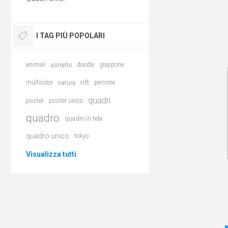
I TAG PIÙ POPOLARI
animali
astratto
doodle
giappone
nft
multicolor
natura
persone
quadri
poster
poster unico
quadro
quadro in tela
quadro unico
tokyo
Visualizza tutti