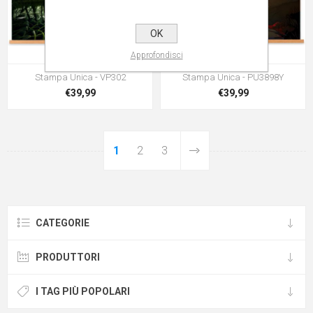
OK
Approfondisci
Stampa Unica - VP302
Stampa Unica - PU3898Y
€39,99
€39,99
1
2
3
CATEGORIE
PRODUTTORI
I TAG PIÙ POPOLARI