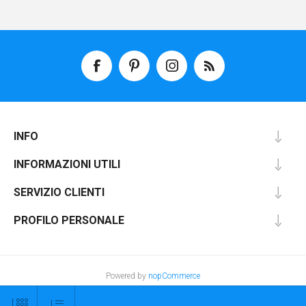
INFO
INFORMAZIONI UTILI
SERVIZIO CLIENTI
PROFILO PERSONALE
Powered by
nopCommerce
MondoQuadri è un marchio di
ZeroCinqueZero - PIVA 048302350231
Copyright © 2026 MondoQuadri. Tutti i diritti riservati