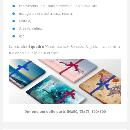
matrimonio, in quanto simbolo di una nuova vita,
inaugurazione della casa nuova,
Natale,
San Valentino,
ecc.
Lascia che
il quadro
"QuadroUnico - Bellezza Segreta" trasformi la
tua casa e quella dei tuoi cari!
Dimensioni delle parti:
50x50, 75x75, 100x100