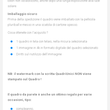
colori non sbiadiscono, anche dopo una lunga esposizione alla luce
solare.
Imballaggio sicuro
Prima della spedizione il quadro viene imballato con la pellicola
pluriball e messo in una scatola di cartone spesso.
Cosa ottenete con l'acquisto ?
1 quadro in tela con telaio, nella misura selezionata
1 immagine in 4k in formato digitale del quadro selezionato
Diritti sul riutilizzo dell'immagine
NB: il watermark con la scritta QuadriUnici NON viene
stampato sul Quadro !
Il quadro da parete è anche un ottimo regalo per varie
occasioni, tipo:
compleanno,