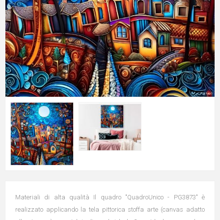
Materiali di alta qualità Il quadro "QuadroUnico - PG3873" è
realizzato applicando la tela pittorica stoffa arte (canvas adatto