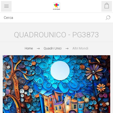
QUADROUNICO - PG3873
Home
Quadri Unici
Altri Mondi