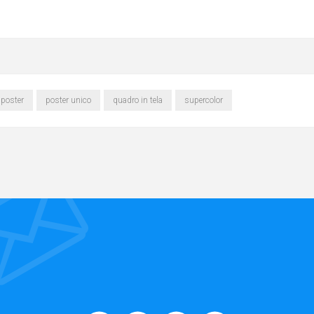
poster
poster unico
quadro in tela
supercolor