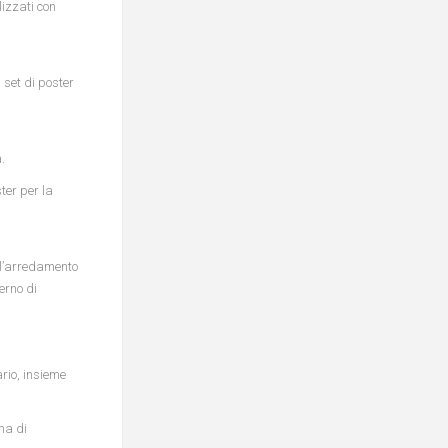
lizzati con
 set di poster
.
ter per la
ell’arredamento
derno di
ario, insieme
ma di