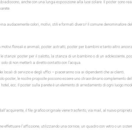
si sbiadiscono, anche con una lunga esposizione alla luce solare. Il poster sono rea
parete.
na audacemente colori, motivi, stili e formati diversi! Il comune denominatore del
n motivi floreali e animali, poster astratti, poster per bambini e tanto altro ancora
le stanze: poster per il salotto, la stanza di un bambino o di un adolescente, pos
olo di non metterli a diretto contatto con l’acqua.
ocali di servizio e degli uffici – piaceranno sia ai dipendenti che ai clienti.
ingolo poster, le nostre proposte possono essere uno straordinario complemento d
club, hotel, ecc. Il poster sulla parete è un elemento di arredamento di ogni luogo mo
acquirente, il file grafico originale viene trasferito, via mail, al nuovo propriet
me effettuare l'affissione, utilizzando una cornice, un quadro con vetro o un siste