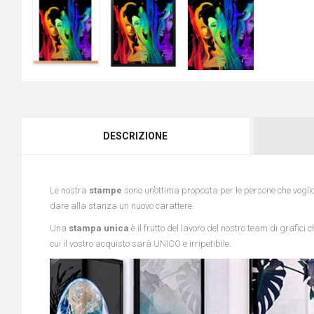
DESCRIZIONE
Le nostra
stampe
sono un’ottima proposta per le persone che vogli
dare alla stanza un nuovo carattere.
Una
stampa unica
è il frutto del lavoro del nostro team di grafic
cui il vostro acquisto sarà UNICO e irripetibile.