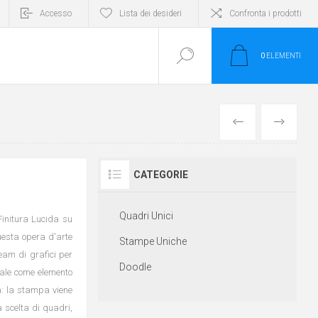
Accesso
Lista dei desideri
Confronta i prodotti
0
ELEMENTI
INDIETRO
AVANTI
CATEGORIE
Quadri Unici
 Finitura Lucida su
esta opera d'arte
Stampe Uniche
eam di grafici per
Doodle
deale come elemento
a: la stampa viene
a scelta di quadri,