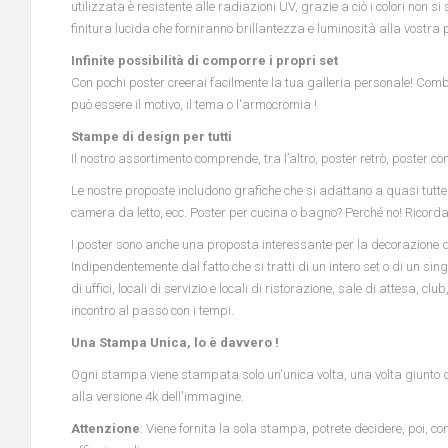
utilizzata è resistente alle radiazioni UV, grazie a ciò i colori non 
finitura lucida che forniranno brillantezza e luminosità alla vostra 
Infinite possibilità di comporre i propri set
Con pochi poster creerai facilmente la tua galleria personale! Combi
può essere il motivo, il tema o l'armocromia !
Stampe di design per tutti
Il nostro assortimento comprende, tra l’altro, poster retrò, poster co
Le nostre proposte includono grafiche che si adattano a quasi tutte 
camera da letto, ecc. Poster per cucina o bagno? Perché no! Ricorda s
I poster sono anche una proposta interessante per la decorazione dei l
Indipendentemente dal fatto che si tratti di un intero set o di un s
di uffici, locali di servizio e locali di ristorazione, sale di attesa, 
incontro al passo con i tempi.
Una Stampa Unica, lo è davvero !
Ogni stampa viene stampata solo un'unica volta, una volta giunto dall'
alla versione 4k dell'immagine.
Attenzione
: Viene fornita la sola stampa, potrete decidere, poi, co