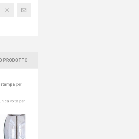
TO PRODOTTO
a
stampa
per
 unica volta per