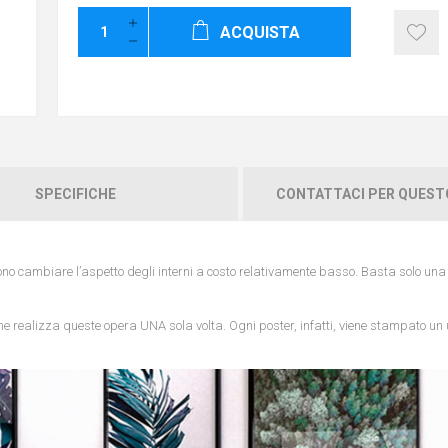
ACQUISTA
SPECIFICHE
CONTATTACI PER QUES
ono cambiare l’aspetto degli interni a costo relativamente basso. Basta solo un
i che realizza queste opera UNA sola volta. Ogni poster, infatti, viene stampato un