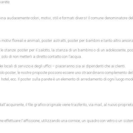
parete.
na audacemente colori, motivi, stili e formati diversi! Il comune denominatore del
n motivi floreali e animali, poster astratti, poster per bambini e tanto altro ancora
le stanze: poster per il salotto, la stanza di un bambino o di un adolescente, pos
olo di non metterli a diretto contatto con l’acqua.
ocali di servizio e degli uffici – piaceranno sia ai dipendenti che ai clienti.
ingolo poster, le nostre proposte possono essere uno straordinario complemento d
club, hotel, ecc. Il poster sulla parete è un elemento di arredamento di ogni luogo mo
acquirente, il file grafico originale viene trasferito, via mail, al nuovo propriet
me effettuare l'affissione, utilizzando una cornice, un quadro con vetro o un siste