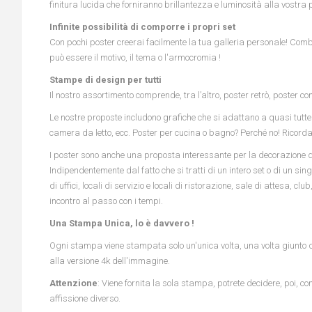
finitura lucida che forniranno brillantezza e luminosità alla vostra 
Infinite possibilità di comporre i propri set
Con pochi poster creerai facilmente la tua galleria personale! Combi
può essere il motivo, il tema o l'armocromia !
Stampe di design per tutti
Il nostro assortimento comprende, tra l’altro, poster retrò, poster co
Le nostre proposte includono grafiche che si adattano a quasi tutte 
camera da letto, ecc. Poster per cucina o bagno? Perché no! Ricorda s
I poster sono anche una proposta interessante per la decorazione dei l
Indipendentemente dal fatto che si tratti di un intero set o di un s
di uffici, locali di servizio e locali di ristorazione, sale di attesa, 
incontro al passo con i tempi.
Una Stampa Unica, lo è davvero !
Ogni stampa viene stampata solo un'unica volta, una volta giunto dall'
alla versione 4k dell'immagine.
Attenzione
: Viene fornita la sola stampa, potrete decidere, poi, co
affissione diverso.