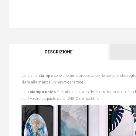
DESCRIZIONE
Le nostra
stampe
sono un’ottima proposta per le persone che vogli
dare alla stanza un nuovo carattere.
Una
stampa unica
è il frutto del lavoro del nostro team di grafic
cui il vostro acquisto sarà UNICO e irripetibile.