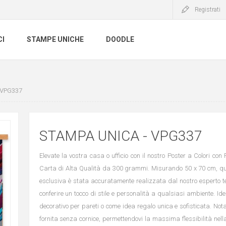
Registrati
CI
STAMPE UNICHE
DOODLE
 VPG337
STAMPA UNICA - VPG337
Elevate la vostra casa o ufficio con il nostro Poster a Colori con
Carta di Alta Qualità da 300 grammi. Misurando 50 x 70 cm, qu
esclusiva è stata accuratamente realizzata dal nostro esperto t
conferire un tocco di stile e personalità a qualsiasi ambiente. I
decorativo per pareti o come idea regalo unica e sofisticata. Not
fornita senza cornice, permettendovi la massima flessibilità nell