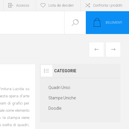
Accesso
Lista dei desideri
Confronta i prodotti
0
ELEMENTI
INDIETRO
AVANTI
CATEGORIE
Quadri Unici
 Finitura Lucida su
esta opera d'arte
Stampe Uniche
eam di grafici per
Doodle
deale come elemento
a: la stampa viene
a scelta di quadri,