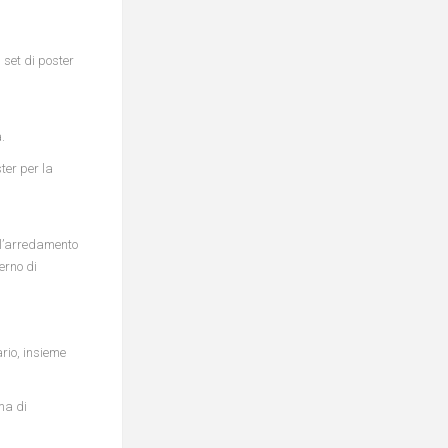
 set di poster
.
ter per la
ell’arredamento
derno di
ario, insieme
ma di