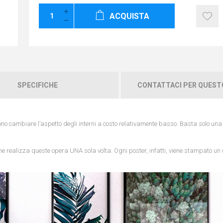
ACQUISTA
SPECIFICHE
CONTATTACI PER QUES
ono cambiare l’aspetto degli interni a costo relativamente basso. Basta solo un
i che realizza queste opera UNA sola volta. Ogni poster, infatti, viene stampato un