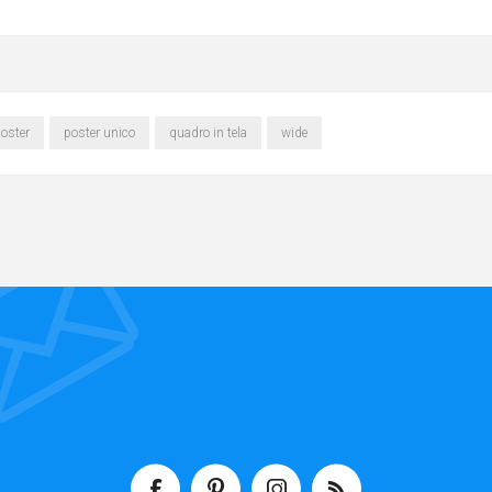
oster
poster unico
quadro in tela
wide