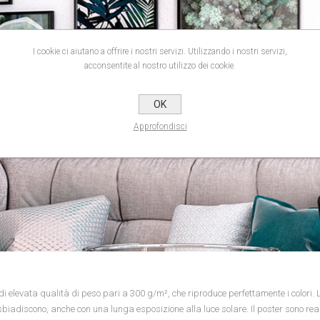
I cookie ci aiutano a offrire i nostri servizi. Utilizzando i nostri servizi,
acconsentite al nostro utilizzo dei cookie.
OK
Approfondisci
 elevata qualità di peso pari a 300 g/m², che riproduce perfettamente i colori
si sbiadiscono, anche con una lunga esposizione alla luce solare. Il poster sono rea