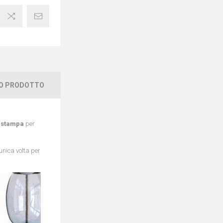
TO PRODOTTO
a
stampa
per
 unica volta per