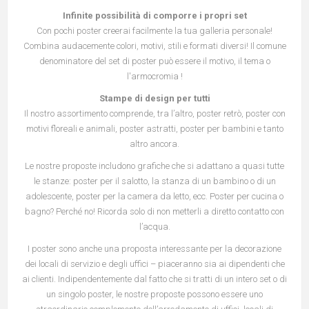
Infinite possibilità di comporre i propri set
Con pochi poster creerai facilmente la tua galleria personale!
Combina audacemente colori, motivi, stili e formati diversi! Il comune
denominatore del set di poster può essere il motivo, il tema o
l'armocromia !
Stampe di design per tutti
Il nostro assortimento comprende, tra l’altro, poster retrò, poster con
motivi floreali e animali, poster astratti, poster per bambini e tanto
altro ancora.
Le nostre proposte includono grafiche che si adattano a quasi tutte
le stanze: poster per il salotto, la stanza di un bambino o di un
adolescente, poster per la camera da letto, ecc. Poster per cucina o
bagno? Perché no! Ricorda solo di non metterli a diretto contatto con
l’acqua.
I poster sono anche una proposta interessante per la decorazione
dei locali di servizio e degli uffici – piaceranno sia ai dipendenti che
ai clienti. Indipendentemente dal fatto che si tratti di un intero set o di
un singolo poster, le nostre proposte possono essere uno