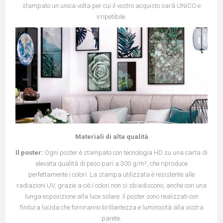
stampato un unica volta per cui il vostro acquisto sarà UNICO e
irripetibile.
Materiali di alta qualità
Il poster:
Ogni poster è stampato con tecnologia HD su una carta di
elevata qualità di peso pari a 300 g/m², che riproduce
perfettamente i colori. La stampa utilizzata è resistente alle
radiazioni UV, grazie a ciò i colori non si sbiadiscono, anche con una
lunga esposizione alla luce solare. Il poster sono realizzati con
finitura lucida che forniranno brillantezza e luminosità alla vostra
parete.