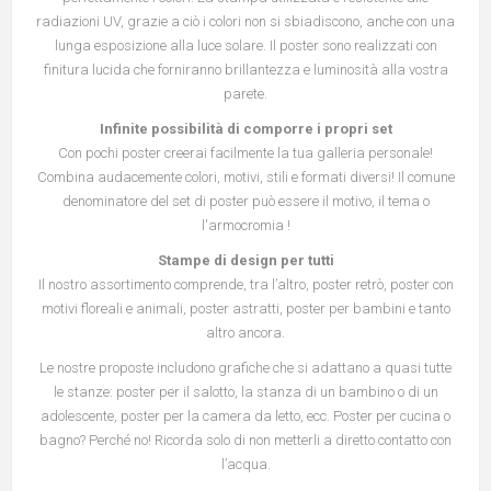
radiazioni UV, grazie a ciò i colori non si sbiadiscono, anche con una
lunga esposizione alla luce solare. Il poster sono realizzati con
finitura lucida che forniranno brillantezza e luminosità alla vostra
parete.
Infinite possibilità di comporre i propri set
Con pochi poster creerai facilmente la tua galleria personale!
Combina audacemente colori, motivi, stili e formati diversi! Il comune
denominatore del set di poster può essere il motivo, il tema o
l'armocromia !
Stampe di design per tutti
Il nostro assortimento comprende, tra l’altro, poster retrò, poster con
motivi floreali e animali, poster astratti, poster per bambini e tanto
altro ancora.
Le nostre proposte includono grafiche che si adattano a quasi tutte
le stanze: poster per il salotto, la stanza di un bambino o di un
adolescente, poster per la camera da letto, ecc. Poster per cucina o
bagno? Perché no! Ricorda solo di non metterli a diretto contatto con
l’acqua.