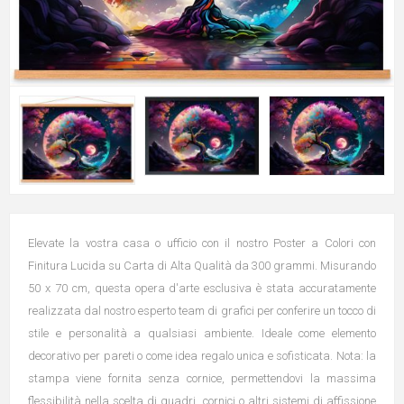
Elevate la vostra casa o ufficio con il nostro Poster a Colori con
Finitura Lucida su Carta di Alta Qualità da 300 grammi. Misurando
50 x 70 cm, questa opera d'arte esclusiva è stata accuratamente
realizzata dal nostro esperto team di grafici per conferire un tocco di
stile e personalità a qualsiasi ambiente. Ideale come elemento
decorativo per pareti o come idea regalo unica e sofisticata. Nota: la
stampa viene fornita senza cornice, permettendovi la massima
flessibilità nella scelta di quadri, cornici o altri sistemi di affissione