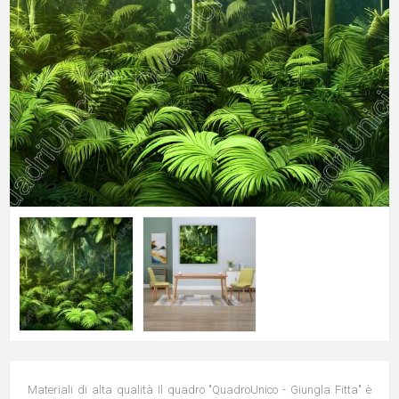
Materiali di alta qualità Il quadro "QuadroUnico - Giungla Fitta" è