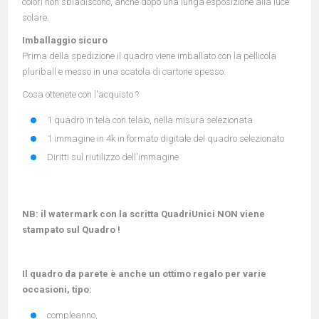
colori non sbiadiscono, anche dopo una lunga esposizione alla luce
solare.
Imballaggio sicuro
Prima della spedizione il quadro viene imballato con la pellicola
pluriball e messo in una scatola di cartone spesso.
Cosa ottenete con l'acquisto ?
1 quadro in tela con telaio, nella misura selezionata
1 immagine in 4k in formato digitale del quadro selezionato
Diritti sul riutilizzo dell'immagine
NB: il watermark con la scritta QuadriUnici NON viene
stampato sul Quadro !
Il quadro da parete è anche un ottimo regalo per varie
occasioni, tipo:
compleanno,