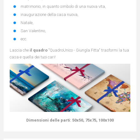
matrimonio, in quanto simbolo di una nuova vita,
inaugurazione della casa nuova,
Natale,
San Valentino,
ecc.
Lascia che
il quadro
"QuadroUnico - Giungla Fitta" trasformi la tua
casa e quella dei tuoi cari!
Dimensioni delle parti:
50x50, 75x75, 100x100