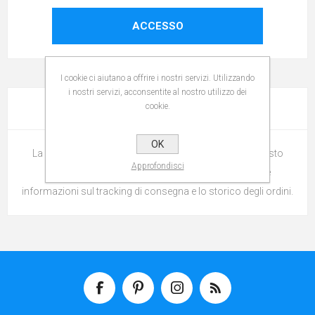
ACCESSO
I cookie ci aiutano a offrire i nostri servizi. Utilizzando
i nostri servizi, acconsentite al nostro utilizzo dei
cookie.
LOGIN / REGISTRAZIONE
OK
La registrazione permette di effettuare gli ordini su questo
Approfondisci
sito, controllare lo stato della spedizione, ricevere le
informazioni sul tracking di consegna e lo storico degli ordini.